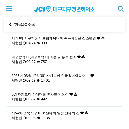
한국JC소식
제 40회 지구회장기 종합체육대회 족구예선전 장소변경
서형빈
04-24
989
대구광역시 [대구로택시] 이용 및 홍보 협조
서형빈
03-27
757
2023년 03월 17일(금) 사단법인 한국청년회의소 …
서형빈
03-18
1,491
JCI 자카르타 아태대회 연차표창 상신
서형빈
03-09
992
제54차 경북지구JC 회원대회 일정 안내의 건
서형빈
03-08
1,135