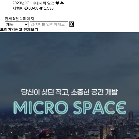
2023년JCI 아태대회 일정
서형빈
03-08
1,536
전체 5건
1 페이지
프리미엄광고
전체보기